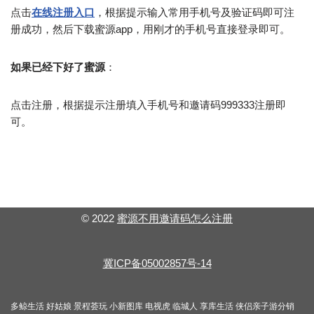
点击
在线注册入口
，根据提示输入常用手机号及验证码即可注
册成功，然后下载蜜源app，用刚才的手机号直接登录即可。
如果已经下好了蜜源
：
点击注册，根据提示注册填入手机号和邀请码999333注册即
可。
© 2022
蜜源不用邀请码怎么注册
冀ICP备05002857号-14
多鲸生活
好姑娘
景程荟玩
小新图库
电视虎
临城人
享库生活
侠侣亲子游分销