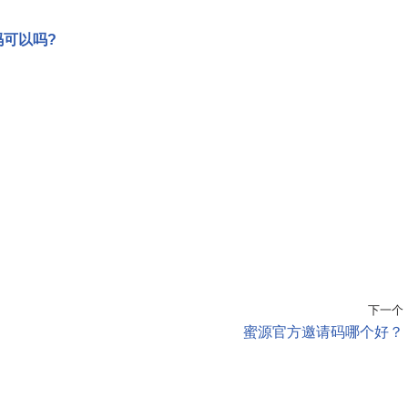
可以吗?
下一个
蜜源官方邀请码哪个好？