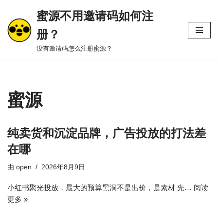
蜜源不用邀请码如何注
跳
册？
至
正
没有邀请码怎么注册蜜源？
文
蜜源
纯卖货和沉淀品牌，广告投放的打法差
在哪
由
open
2026年8月9日
小红书聚光投放，最大的预算黑洞不是出价，是素材 先…
阅读
更多 »