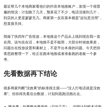
最近帮几个本地商家看他们的抖音本地推账户，发现一个很普
遍的情况：计划跑了几天，预算花了不少，电话没接到几个，
到店的人更是寥寥无几。商家第一反应基本都是”这玩意没用”，
想直接关掉。
我做了快四年广告投放，本地推这个产品从上线到现在我一直
在用。说句实在话，本地推不是不能用，大部分时候效果差，
问题出在投放设置和素材上，不是平台本身的问题。今天把排
查思路整理一下，给正在跑本地推或者准备跑的老板一个参
考。
先看数据再下结论
很多商家判断”没效果”的标准很主观——”没人打电话就是没效
果”。但你得先看后台数据，计划到底跑没跑出去。
曝光量：如果曝光量很低（日均几百），说明计划根本没跑