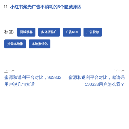
小红书聚光广告不消耗的5个隐藏原因
标签:
同城获客
实体店推广
广告ROI
广告投放
抖音本地推
本地推优化
上一个
下一个
蜜源和返利平台对比，999333
蜜源和返利平台对比，邀请码
用户说几句实话
999333用户怎么看？