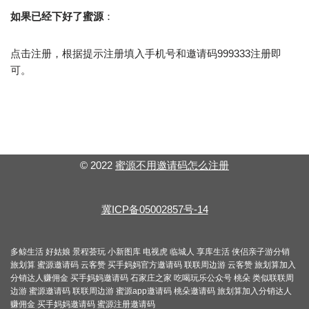
如果已经下好了蜜源
：
点击注册，根据提示注册填入手机号和邀请码999333注册即
可。
© 2022
蜜源不用邀请码怎么注册
冀ICP备05002857号-14
多鲸生活
好姑娘
景程荟玩
小新图库
电视虎
临城人
享库生活
侠侣亲子游分销
旅划算
蜜源邀请码
云客赞
买手妈妈官方邀请码
联联周边游
云客赞
旅划算加入
分销达人赚佣金
买手妈妈邀请码
石家庄之家
吃喝玩乐公众号
桃朵
类似联联周
边游
蜜源邀请码
联联周边游
蜜源app邀请码
桃朵邀请码
旅划算加入分销达人
赚佣金
买手妈妈邀请码
蜜源注册邀请码