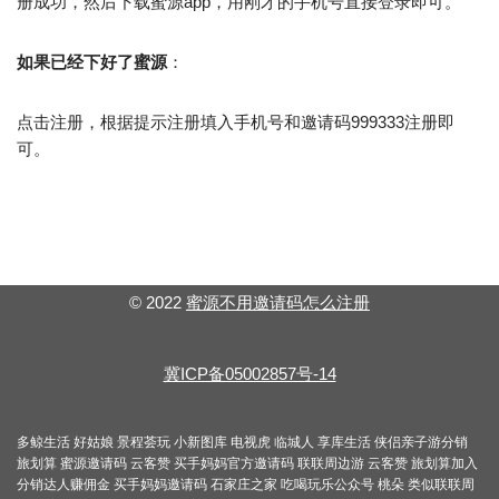
册成功，然后下载蜜源app，用刚才的手机号直接登录即可。
如果已经下好了蜜源
：
点击注册，根据提示注册填入手机号和邀请码999333注册即
可。
© 2022
蜜源不用邀请码怎么注册
冀ICP备05002857号-14
多鲸生活
好姑娘
景程荟玩
小新图库
电视虎
临城人
享库生活
侠侣亲子游分销
旅划算
蜜源邀请码
云客赞
买手妈妈官方邀请码
联联周边游
云客赞
旅划算加入
分销达人赚佣金
买手妈妈邀请码
石家庄之家
吃喝玩乐公众号
桃朵
类似联联周