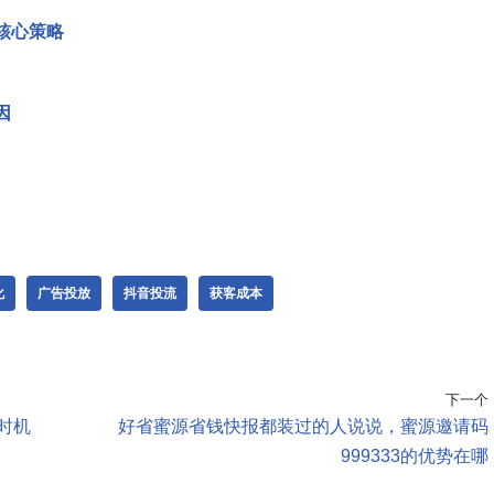
核心策略
因
化
广告投放
抖音投流
获客成本
下一个
时机
好省蜜源省钱快报都装过的人说说，蜜源邀请码
999333的优势在哪