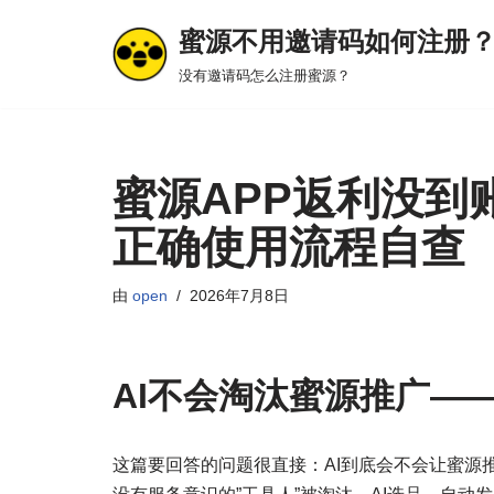
蜜源不用邀请码如何注册
跳
没有邀请码怎么注册蜜源？
至
正
文
蜜源APP返利没到账
正确使用流程自查
由
open
2026年7月8日
AI不会淘汰蜜源推广—
这篇要回答的问题很直接：AI到底会不会让蜜源