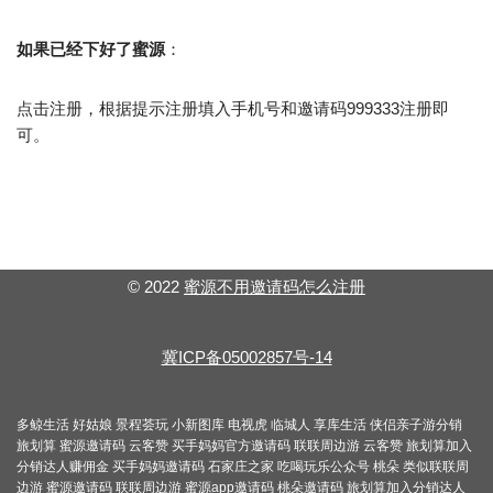
如果已经下好了蜜源
：
点击注册，根据提示注册填入手机号和邀请码999333注册即
可。
© 2022
蜜源不用邀请码怎么注册
冀ICP备05002857号-14
多鲸生活
好姑娘
景程荟玩
小新图库
电视虎
临城人
享库生活
侠侣亲子游分销
旅划算
蜜源邀请码
云客赞
买手妈妈官方邀请码
联联周边游
云客赞
旅划算加入
分销达人赚佣金
买手妈妈邀请码
石家庄之家
吃喝玩乐公众号
桃朵
类似联联周
边游
蜜源邀请码
联联周边游
蜜源app邀请码
桃朵邀请码
旅划算加入分销达人